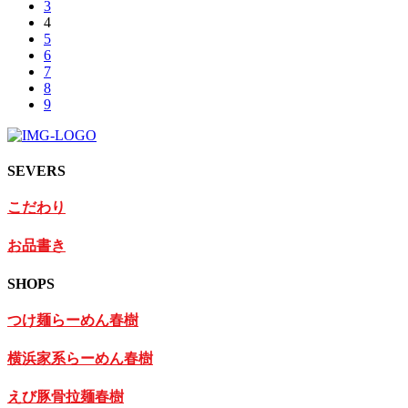
3
4
5
6
7
8
9
SEVERS
こだわり
お品書き
SHOPS
つけ麺らーめん春樹
横浜家系らーめん春樹
えび豚骨拉麺春樹